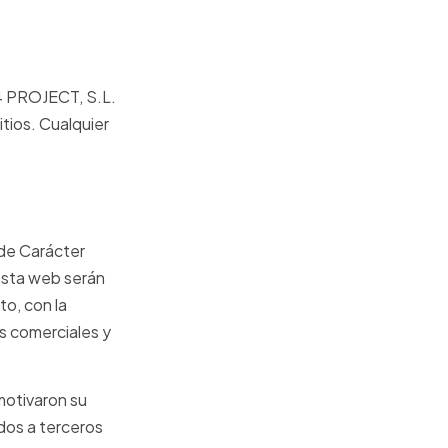
4 PROJECT, S.L.
itios. Cualquier
 de Carácter
 esta web serán
o, con la
es comerciales y
motivaron su
dos a terceros