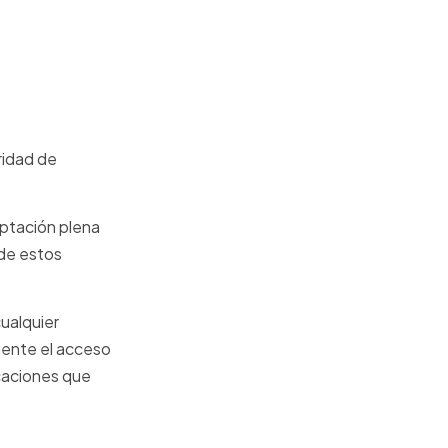
aridad de
eptación plena
 de estos
ualquier
mente el acceso
icaciones que