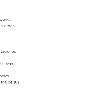
iciones
 el orden
estaciones
omuevan la
ocivo.
trial de sus