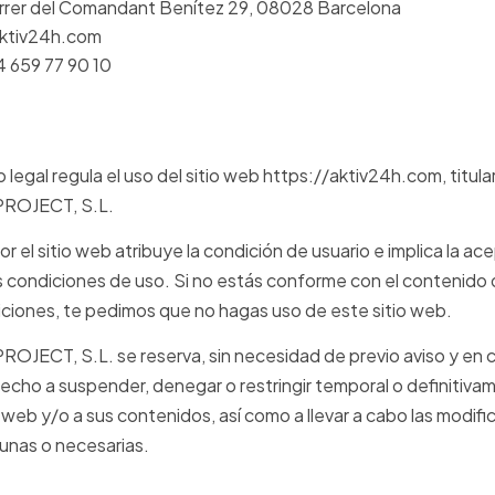
arrer del Comandant Benítez 29, 08028 Barcelona
aktiv24h.com
4 659 77 90 10
o legal regula el uso del sitio web https://aktiv24h.com, titul
ROJECT, S.L.
r el sitio web atribuye la condición de usuario e implica la ac
s condiciones de uso. Si no estás conforme con el contenido
iciones, te pedimos que no hagas uso de este sitio web.
ECT, S.L. se reserva, sin necesidad de previo aviso y en c
echo a suspender, denegar o restringir temporal o definitiva
o web y/o a sus contenidos, así como a llevar a cabo las modif
unas o necesarias.