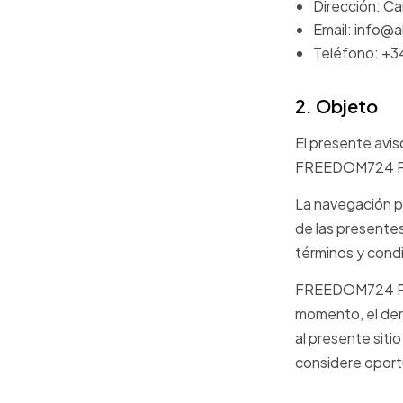
Dirección: C
Email: info@
Teléfono: +3
2. Objeto
El presente avis
FREEDOM724 P
La navegación po
de las presente
términos y cond
FREEDOM724 PROJ
momento, el der
al presente siti
considere oport