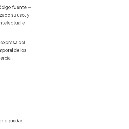
código fuente —
ado su uso, y
ntelectual e
 expresa del
mporal de los
ercial.
e seguridad