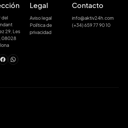
ección
Legal
Contacto
 del
Aviso legal
info@aktiv24h.com
ndant
Política de
(+34) 659 77 90 10
ez 29, Les
privacidad
, 08028
lona