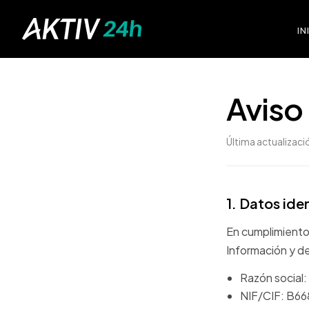
IN
Aviso
Última actualizac
1. Datos ide
En cumplimiento 
Información y de
Razón socia
NIF/CIF: B6