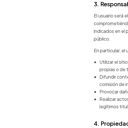
3. Responsab
El usuario será 
comprometiéndos
indicados en el 
público.
En particular, e
Utilizar el s
propias o de 
Difundir cont
comisión de i
Provocar daño
Realizar acto
legítimos titu
4. Propiedad