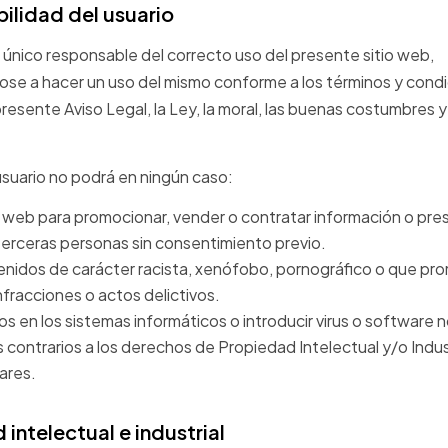
ilidad del usuario
el único responsable del correcto uso del presente sitio web,
e a hacer un uso del mismo conforme a los términos y cond
presente Aviso Legal, la Ley, la moral, las buenas costumbres y
l usuario no podrá en ningún caso:
itio web para promocionar, vender o contratar información o pr
terceras personas sin consentimiento previo.
enidos de carácter racista, xenófobo, pornográfico o que pr
nfracciones o actos delictivos.
s en los sistemas informáticos o introducir virus o software n
s contrarios a los derechos de Propiedad Intelectual y/o Indus
lares.
 intelectual e industrial