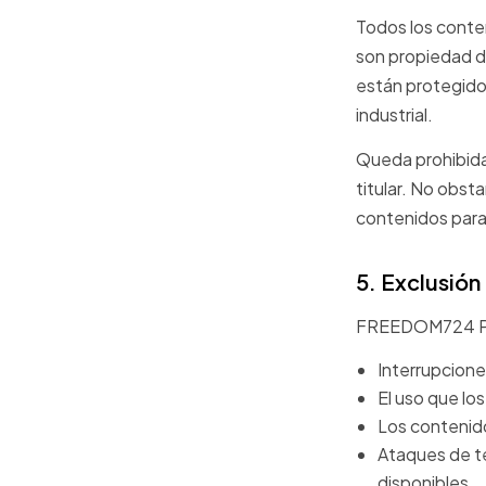
Todos los conte
son propiedad d
están protegidos
industrial.
Queda prohibida 
titular. No obst
contenidos para 
5. Exclusión
FREEDOM724 PRO
Interrupciones
El uso que los
Los contenid
Ataques de t
disponibles