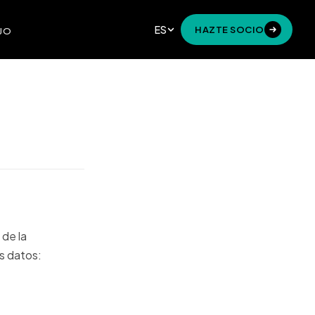
ES
HAZTE SOCIO
JO
 de la
s datos: