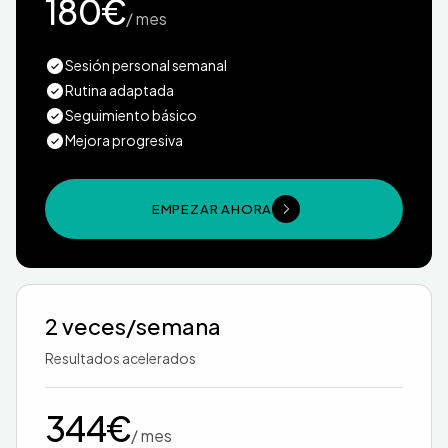
180€
/ mes
Sesión personal semanal
Rutina adaptada
Seguimiento básico
Mejora progresiva
EMPEZAR AHORA
2 veces/semana
Resultados acelerados
344€
/ mes