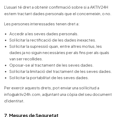
L'usuari té dret a obtenir confirmació sobre si a AKTIV24H
estem tractant dades personals que el concerneixin, o no.
Les persones interessades tenen dret a:
Accedir a les seves dades personals.
Sol·licitar la rectificació de les dades inexactes.
Sol·licitar la supressió quan, entre altres motius, les
dades ja no siguin necessàries per als fins per als quals
van ser recollides.
Oposar-se al tractament de les seves dades.
Sol·licitar la limitació del tractament de les seves dades.
Sol·licitar la portabilitat de les seves dades.
Per exercir aquests drets, pot enviar una sol·licitud a
info@aktiv24h.com, adjuntant una còpia del seu document
d'identitat.
7. Mesures de Seguretat